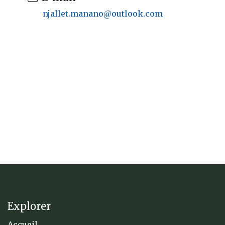
njallet.manano@outlook.com
Explorer
Accueil